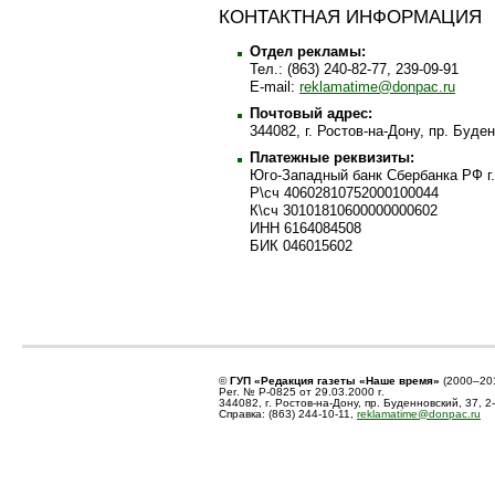
КОНТАКТНАЯ ИНФОРМАЦИЯ
Отдел рекламы:
Тел.: (863) 240-82-77, 239-09-91
E-mail:
reklamatime@donpac.ru
Почтовый адрес:
344082, г. Ростов-на-Дону, пр. Буде
Платежные реквизиты:
Юго-Западный банк Сбербанка РФ г.
Р\сч 40602810752000100044
К\сч 30101810600000000602
ИНН 6164084508
БИК 046015602
©
ГУП «Редакция газеты «Наше время»
(2000–20
Рег. № Р-0825 от 29.03.2000 г.
344082, г. Ростов-на-Дону, пр. Буденновский, 37, 2
Справка: (863) 244-10-11,
reklamatime@donpac.ru