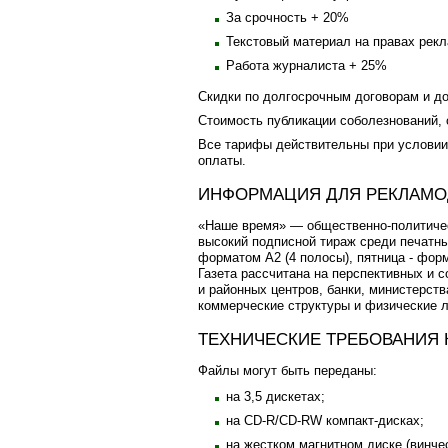
За срочность + 20%
Текстовый материал на правах рек
Работа журналиста + 25%
Скидки по долгосрочным договорам и д
Стоимость публикации соболезнований, о
Все тарифы действительны при условии
оплаты.
ИНФОРМАЦИЯ ДЛЯ РЕКЛАМО
«Наше время» — общественно-политическ
высокий подписной тираж среди печатных
форматом А2 (4 полосы), пятница - форм
Газета рассчитана на перспективных и с
и районных центров, банки, министерст
коммерческие структуры и физические л
ТЕХНИЧЕСКИЕ ТРЕБОВАНИЯ 
Файлы могут быть переданы:
на 3,5 дискетах;
на CD-R/CD-RW компакт-дисках;
на жестком магнитном диске (винчес