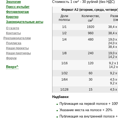
2
Стоимость 1 см
- 30 рублей (без НДС)
Экология
Пресс-кульбит
Формат А2 (вторник, среда, четверг
Фоторепортаж
Доли
Количество,
Разм
Коротко
полосы
2
(см
см
Законодательные акты
1/1
1920
38,4 х
О газете
Контакты
1/2
960
38,4 х
Рекламодателям
1/4
480
19,0 х
Подписка
24,0 х
38,4 х
Наши проекты
Наши партнеры
1/8
240
19,0 х
14,2 х
Форум
1/16
120
9,2 х 
Вверх^
14,2 х
1/32
60
9,2 х
1/64
30
4,5 х
9,2 х
1/128
15
4,5 х
Надбавки
:
Публикация на первой полосе + 10
Указание места на полосе + 20%
Публикация на внутренней полосе 