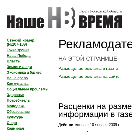
Рекламодат
Свежий номер
(№107-109)
Точка зрения
Наша Победа
НА ЭТОЙ СТРАНИЦЕ
Власть
Земля и люди
Размещение рекламы в газете
Экономика и бизнес
Размещение рекламы на сайте
Ваше право
Коммуналка
Социальные проблемы
Здоровье
Потребитель
Расценки на разм
Молодежь
Образование
информации в га
Культура
Спорт
Действительно с 10 января 2009 г.
Криминал