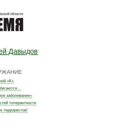
й
ей Давыдов
РЖАНИЕ
рой «К»
бегаются...
ое заболевание»
стей толерантности
те террористов!