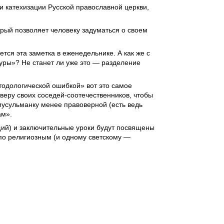
и катехизации Русской православной церкви,
орый позволяет человеку задуматься о своем
ется эта заметка в еженедельнике. А как же с
туры»? Не станет ли уже это — разделение
тодологической ошибкой» вот это самое
 веру своих
соседей-соотечественников,
чтобы
мусульманку
менее правоверной (есть ведь
ам».
щий) и заключительные уроки будут посвящены
по религиозным (и одному светскому —