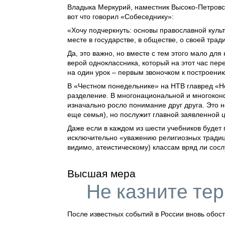
Владыка Меркурий, наместник
Высоко-Петровс
вот что говорил «Собеседнику»:
«Хочу подчеркнуть: основы православной культ
месте в государстве, в обществе, о своей тра
Да, это важно, но вместе с тем этого мало для
верой одноклассника, который на этот час пер
на один урок – первым звоночком к построен
В «Честном понедельнике» на НТВ главред «Не
разделение. В многонациональной и многоконф
изначально росло понимание друг друга. Это 
еще семья), но послужит главной заявленной 
Даже если в каждом из шести учебников будет
исключительно «уважению религиозных традиц
видимо, атеистическому) классам вряд ли со
Высшая мера
Не казните те
После известных событий в России вновь обост