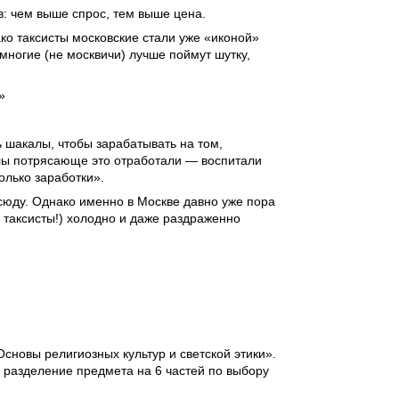
: чем выше спрос, тем выше цена.
ко таксисты московские стали уже «иконой»
многие (не москвичи) лучше поймут шутку,
»
 шакалы, чтобы зарабатывать на том,
алы потрясающе это отработали — воспитали
олько заработки».
всюду. Однако именно в Москве давно уже пора
е таксисты!) холодно и даже раздраженно
новы религиозных культур и светской этики».
о разделение предмета на 6 частей по выбору