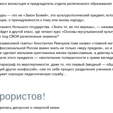
кого
монастыря и председатель отдела религиозного образования 
уры — это не «Закон Божий», это культурологический предмет, кот
диции, о принадлежности к тому или иному народу».
 нашего большого государства. «Знать то, во что веришь», — называ
ейдет в другой класс, где читают курс «Основы мусульманской куль
ию под СВОИ религиозные знамена?
зависимой газеты» Константин Ремчуков тоже назвал «главной ме
ессиональной России важно знать не только «веру предков», но и
не сделает
мальчика-христианина
менее православным,
а девочку-
цели этого предмета — «воспитанию толерантности к чужим взгляд
 параграф по веротерпимости, даже то, что первый (вводный — об
ий других конфессий», сам по себе процесс разделения учеников 
служит хорошую педагогическую службу…
ррористов!
рилась дискуссия о смертной казни.