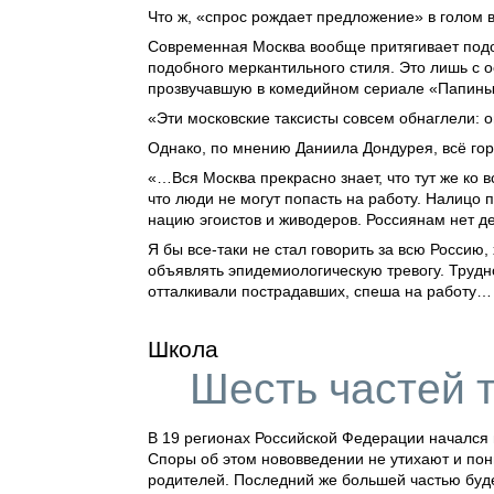
Что ж, «спрос рождает предложение» в голом 
Современная Москва вообще притягивает подоб
подобного меркантильного стиля. Это лишь с о
прозвучавшую в комедийном сериале «Папины
«Эти московские таксисты совсем обнаглели: он
Однако, по мнению Даниила Дондурея, всё гор
«…Вся Москва прекрасно знает, что тут же ко 
что люди не могут попасть на работу. Налицо
нацию эгоистов и живодеров. Россиянам нет де
Я
бы все-таки
не стал говорить за всю Россию,
объявлять эпидемиологическую тревогу. Трудн
отталкивали пострадавших, спеша на работу…
Школа
Шесть частей 
В 19 регионах Российской Федерации начался 
Споры об этом нововведении не утихают и пон
родителей. Последний же большей частью буд