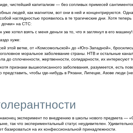
виде, чистейший капитализм — без сопливых примесей сантиментов
ных людей, как магнитом, вот они в ней и концентрируются. Одна
собой наглядностью проявилось в те трагические дни. Хотя теперь 
 дочки» на СТС:
 уже хотел взять с меня деньги за то, что я заглянул в его машину!
аздо хуже:
всей этой ветке, от «Комсомольской»
до «Юго-Западной»,
бросились
 поголовное моральное заболевание страны. НТВ и остальные кан
ла до сплоченности, жертвенности, солидарности, их интересуют т
 хотя признаки вышеописанного заболевания, разумеется, есть по
о представить, чтобы
где-нибудь
в Рязани, Липецке, Азове люди (н
толерантности
наконец эксперимент по внедрению в школы нового предмета — «Ос
ыне, так что экспериментальный статус неудивителен. Удивительн
ет базироваться на их конфессиональной принадлежности.