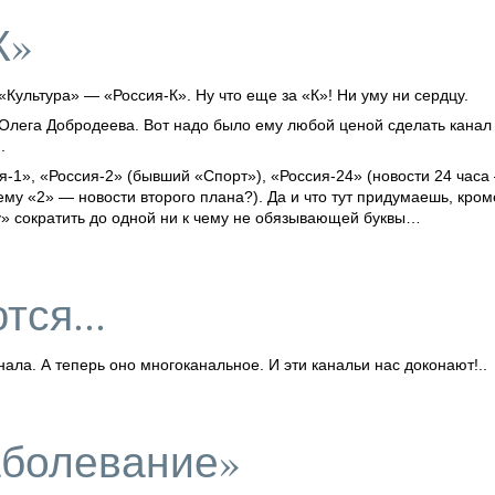
К»
 «Культура» —
«Россия-К».
Ну что еще за «К»! Ни уму ни сердцу.
лега Добродеева. Вот надо было ему любой ценой сделать канал 
.
я-1»,
«Россия-2»
(бывший «Спорт»),
«Россия-24»
(новости 24 часа
чему «2» — новости второго плана?). Да и что тут придумаешь, кро
ру» сократить до одной ни к чему не обязывающей буквы…
тся...
нала. А теперь оно многоканальное. И эти канальи нас доконают!..
аболевание»