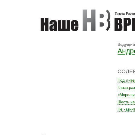
Ведущи
Андр
СОДЕ
Под лите
Глаза раз
«Моральн
Шесть ча
Не казни