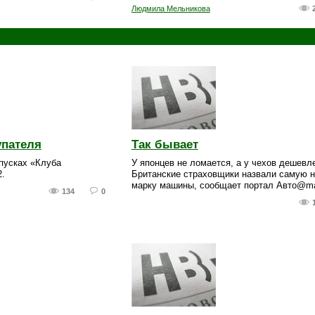
Людмила Мельникова
упателя
Так бывает
пусках «Клуба
У японцев не ломается, а у чехов дешевле
.
Британские страховщики назвали самую 
марку машины, сообщает портал Авто@mai
134
0