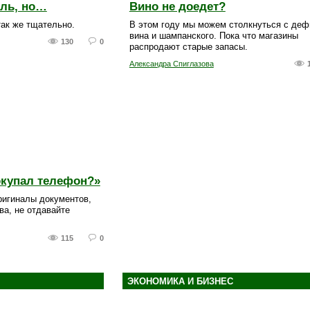
иль, но…
Вино не доедет?
так же тщательно.
В этом году мы можем столкнуться с де
вина и шампанского. Пока что магазины
130
0
распродают старые запасы.
Александра Спиглазова
покупал телефон?»
игиналы документов,
а, не отдавайте
115
0
ЭКОНОМИКА И БИЗНЕС