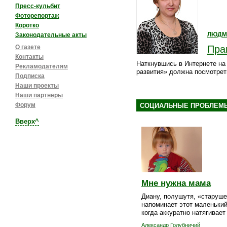
Пресс-кульбит
Фоторепортаж
Коротко
Законодательные акты
ЛЮДМ
Пра
О газете
Контакты
Наткнувшись в Интернете на
Рекламодателям
развития» должна посмотрет
Подписка
Наши проекты
Наши партнеры
Форум
СОЦИАЛЬНЫЕ ПРОБЛЕМ
Вверх^
Мне нужна мама
Диану, полушутя, «старуше
напоминает этот маленький
когда аккуратно натягивает
Александр Голубничий