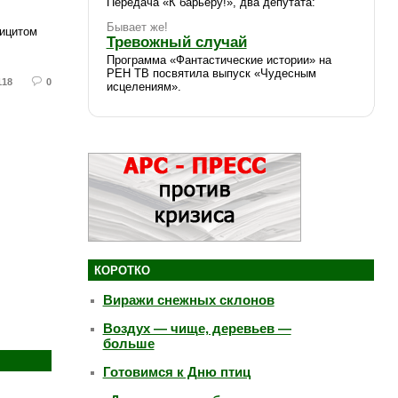
Передача «К барьеру!», два депутата:
Бывает же!
фицитом
Тревожный случай
Программа «Фантастические истории» на
РЕН ТВ посвятила выпуск «Чудесным
118
0
исцелениям».
КОРОТКО
Виражи снежных склонов
Воздух — чище, деревьев —
больше
Готовимся к Дню птиц