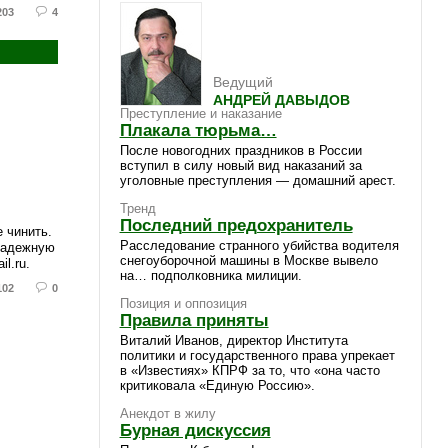
203
4
Ведущий
АНДРЕЙ ДАВЫДОВ
Преступление и наказание
Плакала тюрьма…
После новогодних праздников в России
вступил в силу новый вид наказаний за
уголовные преступления — домашний арест.
Тренд
Последний предохранитель
 чинить.
Расследование странного убийства водителя
надежную
снегоуборочной машины в Москве вывело
l.ru.
на… подполковника милиции.
102
0
Позиция и оппозиция
Правила приняты
Виталий Иванов, директор Института
политики и государственного права упрекает
в «Известиях» КПРФ за то, что «она часто
критиковала «Единую Россию».
Анекдот в жилу
Бурная дискуссия