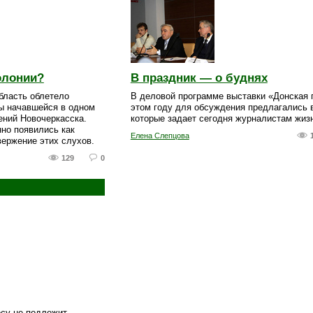
олонии?
В праздник — о буднях
бласть облетело
В деловой программе выставки «Донская 
бы начавшейся в одном
этом году для обсуждения предлагались 
ений Новочеркасска.
которые задает сегодня журналистам жиз
но появились как
Елена Слепцова
вержение этих слухов.
129
0
осу не подлежит, —