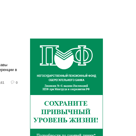
лавы
еренции в
161
0