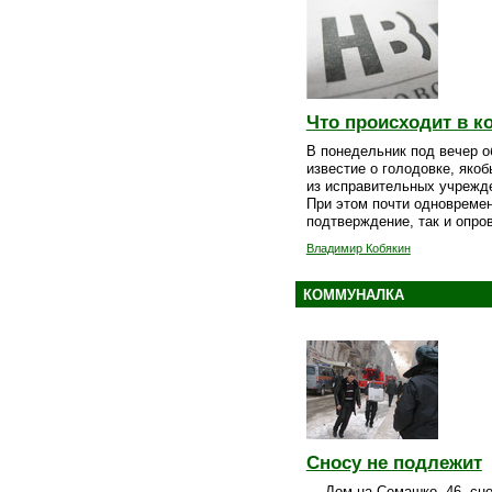
Что происходит в к
В понедельник под вечер о
известие о голодовке, яко
из исправительных учрежд
При этом почти одновремен
подтверждение, так и опро
Владимир Кобякин
КОММУНАЛКА
Сносу не подлежит
— Дом на Семашко, 46, сн