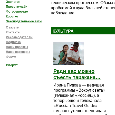
Экология
техническим прогрессом. Обама 
Пресс-кульбит
проблемой в куда большей степе
Фоторепортаж
наблюдение.
Коротко
Законодательные акты
О газете
КУЛЬТУРА
Контакты
Рекламодателям
Подписка
Наши проекты
Наши партнеры
Форум
Вверх^
Ради вас можно
съесть таракана…
Ирина Пудова — ведущая
программы «Вокруг света»
(телеканал «Россия»), а
теперь еще и телеканала
«Russian Travel Guide» —
смелая путешественница и