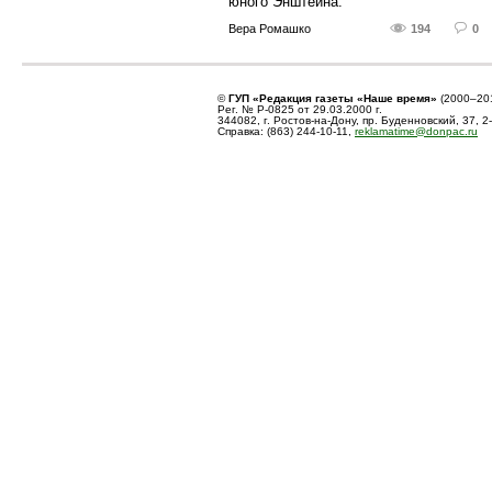
юного Энштейна.
Вера Ромашко
194
0
©
ГУП «Редакция газеты «Наше время»
(2000–20
Рег. № Р-0825 от 29.03.2000 г.
344082, г. Ростов-на-Дону, пр. Буденновский, 37, 2
Справка: (863) 244-10-11,
reklamatime@donpac.ru