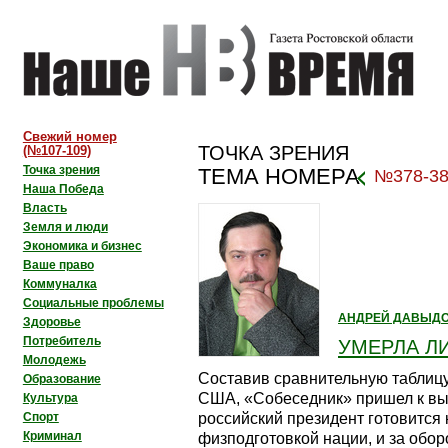
Свежий номер
ТОЧКА ЗРЕНИЯ
(№107-109)
Точка зрения
ТЕМА НОМЕРА
№378-3
Наша Победа
Власть
Земля и люди
Экономика и бизнес
Ваше право
Коммуналка
Социальные проблемы
АНДРЕЙ ДАВЫД
Здоровье
Потребитель
УМЕРЛА Л
Молодежь
Составив сравнительную таблицу
Образование
США, «Собеседник» пришел к выв
Культура
российский президент готовится 
Спорт
Криминал
физподготовкой нации, и за обор