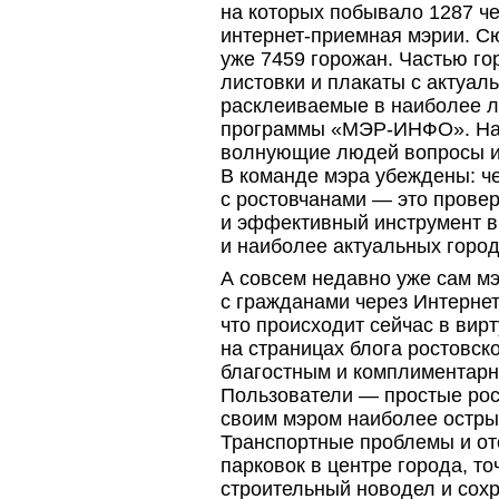
на которых побывало 1287 ч
интернет-приемная
мэрии. С
уже 7459 горожан. Частью го
листовки и плакаты с актуал
расклеиваемые в наиболее л
программы
«МЭР-ИНФО».
На
волнующие людей вопросы и
В команде мэра убеждены: ч
с ростовчанами — это прове
и эффективный инструмент 
и наиболее актуальных город
А совсем недавно уже сам мэ
с гражданами через Интернет.
что происходит сейчас в вир
на страницах блога ростовск
благостным и комплиментарн
Пользователи — простые рос
своим мэром наиболее остры
Транспортные проблемы и о
парковок в центре города, то
строительный новодел и сох