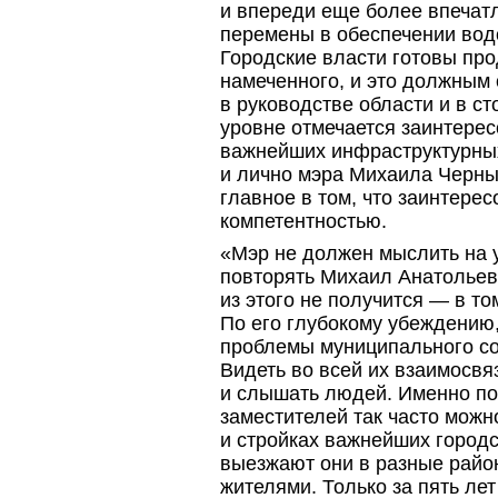
и впереди еще более впеча
перемены в обеспечении вод
Городские власти готовы пр
намеченного, и это должным
в руководстве области и в с
уровне отмечается заинтере
важнейших инфраструктурных
и лично мэра Михаила Черны
главное в том, что заинтере
компетентностью.
«Мэр не должен мыслить на 
повторять Михаил Анатольев
из этого не получится — в то
По его глубокому убеждению,
проблемы муниципального со
Видеть во всей их взаимосвя
и слышать людей. Именно по
заместителей так часто можн
и стройках важнейших городс
выезжают они в разные район
жителями. Только за пять ле