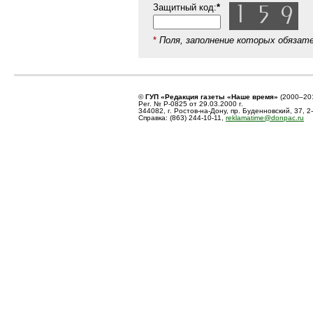
Защитный код:
*
*
Поля, заполнение которых обязат
©
ГУП «Редакция газеты «Наше время»
(2000–20
Рег. № Р-0825 от 29.03.2000 г.
344082, г. Ростов-на-Дону, пр. Буденновский, 37, 2
Справка: (863) 244-10-11,
reklamatime@donpac.ru