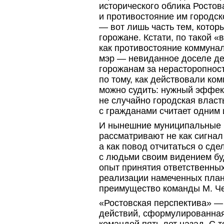
исторического облика Ростов
и противостояние им городс
— вот лишь часть тем, котор
горожане. Кстати, по такой «
как противостояние коммунал
мэр — невиданное доселе де
горожанам за нерасторопнос
по тому, как действовали ко
можно судить: нужный эффе
не случайно городская влас
с гражданами считает одним 
И нынешние муниципальные 
рассматривают не как сигнал
а как повод отчитаться о сд
с людьми своим видением бу
опыт принятия ответственны
реализации намеченных плано
преимущество команды М. Ч
«Ростовская перспектива» —
действий, сформулированна