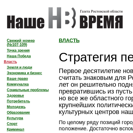
ВЛАСТЬ
Свежий номер
(№107-109)
Стратегия п
Точка зрения
Наша Победа
Власть
Земля и люди
Первое десятилетие нов
Экономика и бизнес
считать знаковым для Р
Ваше право
лет он решительно подн
Коммуналка
превратившись из пусть 
Социальные проблемы
Здоровье
но все же областного го
Потребитель
крупнейших политически
Молодежь
культурных центров наш
Образование
Культура
По целому ряду позиций гор
Спорт
положение. Достаточно всп
Криминал