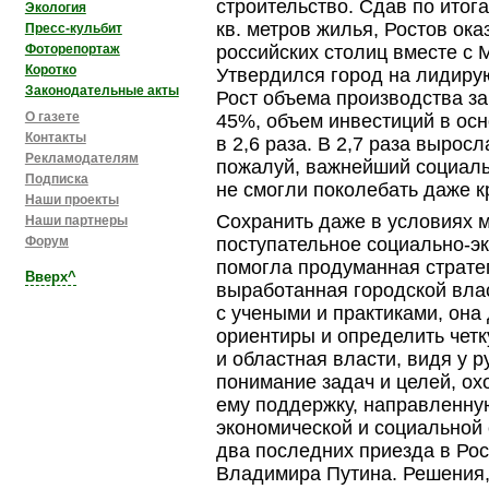
строительство. Сдав по итог
Экология
кв. метров жилья, Ростов ок
Пресс-кульбит
Фоторепортаж
российских столиц вместе с 
Коротко
Утвердился город на лидиру
Законодательные акты
Рост объема производства за
О газете
45%, объем инвестиций в ос
Контакты
в 2,6 раза. В 2,7 раза вырос
Рекламодателям
пожалуй, важнейший
социаль
Подписка
не смогли поколебать даже 
Наши проекты
Сохранить даже в условиях 
Наши партнеры
Форум
поступательное
социально-э
помогла продуманная стратег
Вверх^
выработанная городской влас
с учеными и практиками, она
ориентиры и определить чет
и областная власти, видя у 
понимание задач и целей, ох
ему поддержку, направленну
экономической и социальной
два последних приезда в Ро
Владимира Путина. Решения, 