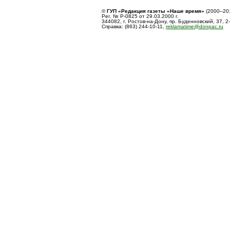
©
ГУП «Редакция газеты «Наше время»
(2000–20
Рег. № Р-0825 от 29.03.2000 г.
344082, г. Ростов-на-Дону, пр. Буденновский, 37, 2
Справка: (863) 244-10-11,
reklamatime@donpac.ru