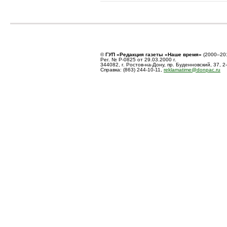
©
ГУП «Редакция газеты «Наше время»
(2000–20
Рег. № Р-0825 от 29.03.2000 г.
344082, г. Ростов-на-Дону, пр. Буденновский, 37, 2
Справка: (863) 244-10-11,
reklamatime@donpac.ru