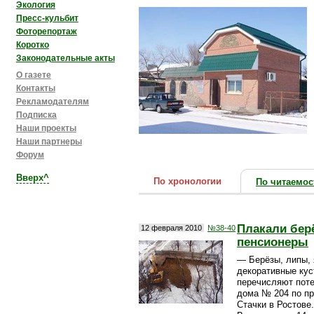
Экология
Пресс-кульбит
Фоторепортаж
Коротко
Законодательные акты
О газете
Контакты
Рекламодателям
Подписка
Наши проекты
Наши партнеры
Форум
Вверх^
По хронологии
По читаемос
Плакали бер
12 февраля 2010
№38-40
пенсионеры
— Берёзы, липы, 
декоративные кус
перечисляют пот
дома № 204 по пр
Стачки в Ростове