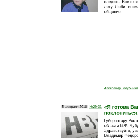
следить. Все схв
лету. Любит вним
общение.
Александр Голубнич
«Я готова Ва
5 февраля 2010
№29-31
поклонитьс
Губернатору Рост
области В.Ф. Чубу
Здравствуйте, у
Владимир Федоро