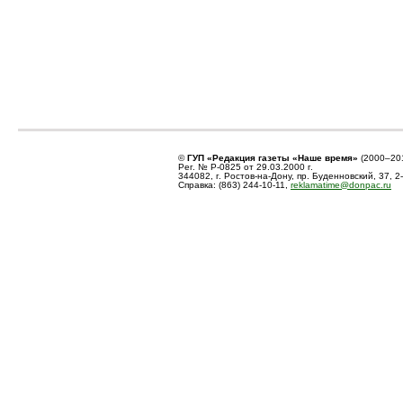
©
ГУП «Редакция газеты «Наше время»
(2000–20
Рег. № Р-0825 от 29.03.2000 г.
344082, г. Ростов-на-Дону, пр. Буденновский, 37, 2
Справка: (863) 244-10-11,
reklamatime@donpac.ru