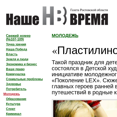
МОЛОДЕЖЬ
Свежий номер
(№107-109)
«Пластилино
Точка зрения
Наша Победа
Власть
Земля и люди
Такой праздник для дет
Экономика и бизнес
состоялся в Детской ху
Ваше право
инициативе молодежног
Коммуналка
«Поколение LEX». Сюже
Социальные проблемы
Здоровье
главных героев ранней 
Потребитель
путешествий в родные к
Молодежь
Образование
Культура
Спорт
Криминал