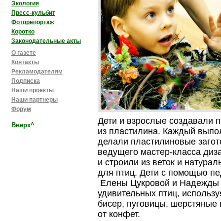
Экология
Пресс-кульбит
Фоторепортаж
Коротко
Законодательные акты
О газете
Контакты
Рекламодателям
Подписка
Наши проекты
Наши партнеры
Форум
Дети и взрослые создавали 
Вверх^
из пластилина. Каждый выпо
делали пластилиновые загот
ведущего
мастер-класса
диза
и строили из веток и натура
для птиц. Дети с помощью пе
Елены Цукровой и Надежды 
удивительных птиц, используя
бисер, пуговицы, шерстяные
от конфет.