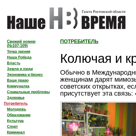
ПОТРЕБИТЕЛЬ
Свежий номер
(№107-109)
Колючая и к
Точка зрения
Наша Победа
Власть
Земля и люди
Обычно в Международн
Экономика и бизнес
женщинам дарят мимозы
Ваше право
советских открытках, ес
Коммуналка
присутствует эта связь
Социальные проблемы
Здоровье
Потребитель
Молодежь
Образование
Культура
Спорт
Криминал