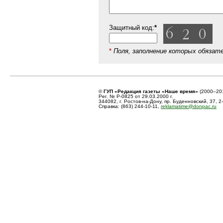
Защитный код:
*
*
Поля, заполнение которых обязат
©
ГУП «Редакция газеты «Наше время»
(2000–20
Рег. № Р-0825 от 29.03.2000 г.
344082, г. Ростов-на-Дону, пр. Буденновский, 37, 2
Справка: (863) 244-10-11,
reklamatime@donpac.ru