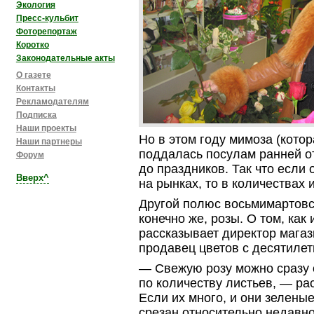
Экология
Пресс-кульбит
Фоторепортаж
Коротко
Законодательные акты
О газете
Контакты
Рекламодателям
Подписка
Наши проекты
Но в этом году мимоза (кото
Наши партнеры
поддалась посулам ранней о
Форум
до праздников. Так что если 
Вверх^
на рынках, то в количествах
Другой полюс восьмимартовс
конечно же, розы. О том, как 
рассказывает директор мага
продавец цветов с десятиле
— Свежую розу можно сразу 
по количеству листьев, — ра
Если их много, и они зеленые,
срезан относительно недавн