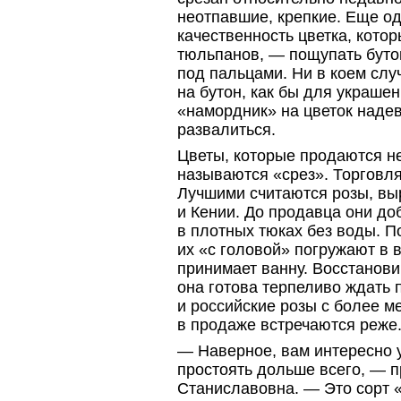
неотпавшие, крепкие. Еще о
качественность цветка, кото
тюльпанов, — пощупать буто
под пальцами. Ни в коем слу
на бутон, как бы для украшен
«намордник» на цветок надев
развалиться.
Цветы, которые продаются не
называются «срез». Торговл
Лучшими считаются розы, в
и Кении. До продавца они д
в плотных тюках без воды. П
их «с головой» погружают в 
принимает ванну. Восстанови
она готова терпеливо ждать 
и российские розы с более м
в продаже встречаются реже
— Наверное, вам интересно уз
простоять дольше всего, — 
Станиславовна. — Это сорт 