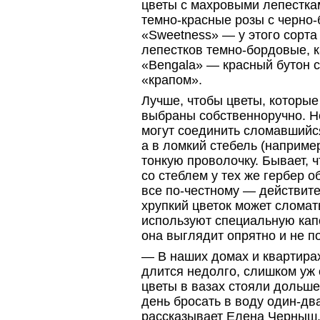
цветы с махровыми лепестка
темно-красные
розы
с черно
«Sweetness» — у этого сорта 
лепестков
темно-бордовые,
к
«Bengala» — красный бутон 
«крапом».
Лучше, чтобы цветы, которые
выбраны собственноручно. 
могут соединить сломавшийс
а в ломкий стебель (например
тонкую проволочку. Бывает, 
со стеблем у тех же гербер 
все по-честному
— действите
хрупкий цветок может сломат
используют специальную кап
она выглядит опрятно и не по
— В наших домах и квартирах
длится недолго, слишком уж с
цветы в вазах стояли дольше
день бросать в воду
один-дв
рассказывает Елена Черныш