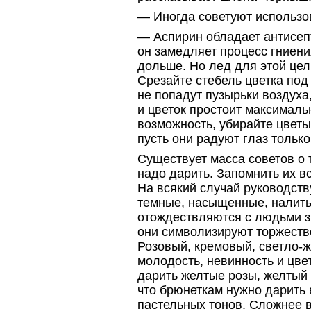
— Иногда советуют использ
— Аспирин обладает антисеп
он замедляет процесс гниени
дольше. Но лед для этой це
Срезайте стебель цветка под
не попадут пузырьки воздуха,
и цветок простоит максимальн
возможность, убирайте цвет
пусть они радуют глаз только
Существует масса советов о 
надо дарить. Запомнить их в
На всякий случай руководст
темные, насыщенные, налиты
отождествляются с людьми з
они символизируют торжеств
Розовый, кремовый,
светло-
молодость, невинность и цве
дарить желтые розы, желтый 
что брюнеткам нужно дарить 
пастельных тонов. Сложнее в