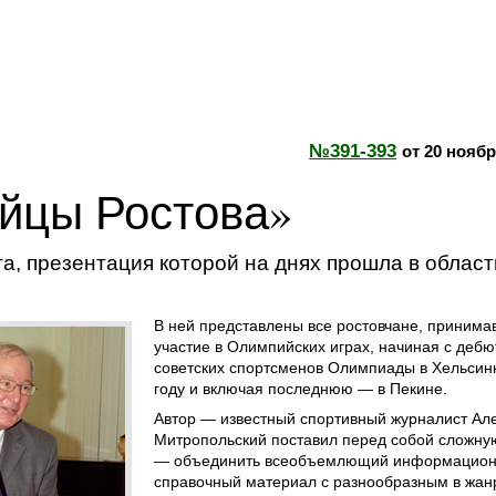
№391-393
от 20 ноябр
йцы Ростова»
га, презентация которой на днях прошла в облас
В ней представлены все ростовчане, приним
участие в Олимпийских играх, начиная с дебю
советских спортсменов Олимпиады в Хельсинк
году и включая последнюю — в Пекине.
Автор — известный спортивный журналист Ал
Митропольский поставил перед собой сложну
— объединить всеобъемлющий информацион
справочный материал с разнообразным в жа