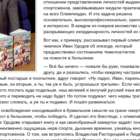
отношении представлением личностей выда
спортсменов, завоёвывавших медали практич
на всех Олимпиадах. И эта задача решена
основательно, высокопрофессионально, ориг
и интересно. В каждом из очерков множество 
раскрывающих неординарность личностей их 
Вот как, к примеру, рассказывал первый олим
чемпион Иван Удодов об эпизоде, который
предшествовал состязаниям тяжелоатлетов
на помосте в Хельсинки.
— Всё бы ничего — пожали бы руки, покивали
другу, да и разошлись, чтобы каждому настра
орый постарше и поопытнее, вдруг говорит: «Ну ладно, Иван, парень
ым, он вторым, а ты, так уж и быть, устроишься третьим». Если чес
осто послать куда подальше, наш великий и могучий русский язык в
 что и переводить не надо будет. Но потом подумал: чего нервы тра
 смог сломать, а уж ты и подавно. И пошёл разминаться.
ю освобождения находившийся в буквальном смысле на грани смер
ст в Хельсинки, чтобы победить. И сделал это блестяще, с олимп
 Удодове открывает книгу и как своеобразный камертон задаёт то
 неизменно ощущаешь нерв спорта, дыхание времени, узнаёшь мн
спортсменов. О том, как встретились Владислав Растороцкий и Лю