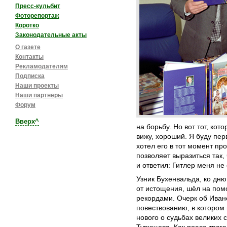
Пресс-кульбит
Фоторепортаж
Коротко
Законодательные акты
О газете
Контакты
Рекламодателям
Подписка
Наши проекты
Наши партнеры
Форум
Вверх^
на борьбу. Но вот тот, кот
вижу, хороший. Я буду перв
хотел его в тот момент пр
позволяет выразиться так,
и ответил: Гитлер меня не
Узник Бухенвальда, ко дн
от истощения, шёл на помо
рекордами. Очерк об Иване
повествованию, в котором
нового о судьбах великих 