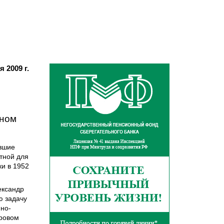
я 2009 г.
тном
авшие
тной для
и в 1952
ександр
ю задачу
но­
нровом