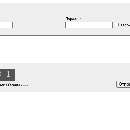
Пароль:
*
запо
рых обязательно