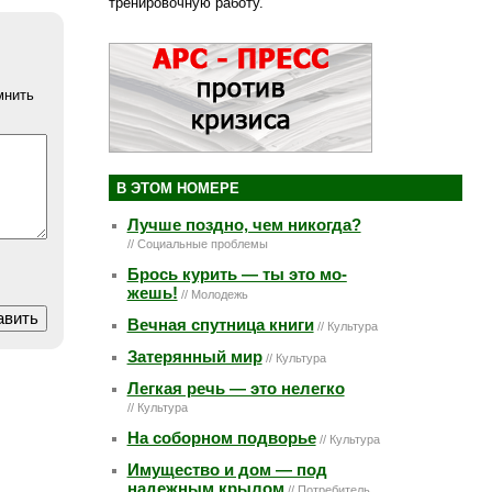
тренировочную работу.
мнить
В ЭТОМ НОМЕРЕ
Лучше поздно, чем никогда?
// Социальные проблемы
Брось ку­рить — ты это мо­
жешь!
// Молодежь
Вечная спутница книги
// Культура
Затерянный мир
// Культура
Легкая речь — это нелегко
// Культура
На соборном подворье
// Культура
Имущество и дом — под
надежным крылом
// Потребитель