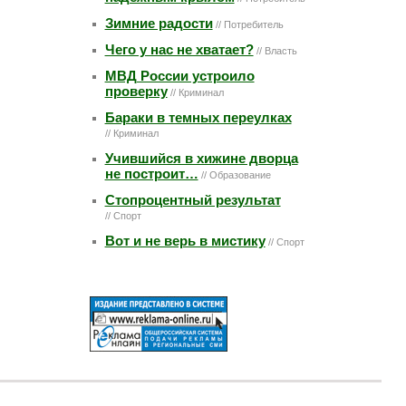
Зимние радости
// Потребитель
Чего у наc не хватает?
// Власть
МВД России устроило
проверку
// Криминал
Бараки в темных переулках
// Криминал
Учившийся в хижине дворца
не построит…
// Образование
Стопроцентный результат
// Спорт
Вот и не верь в мистику
// Спорт