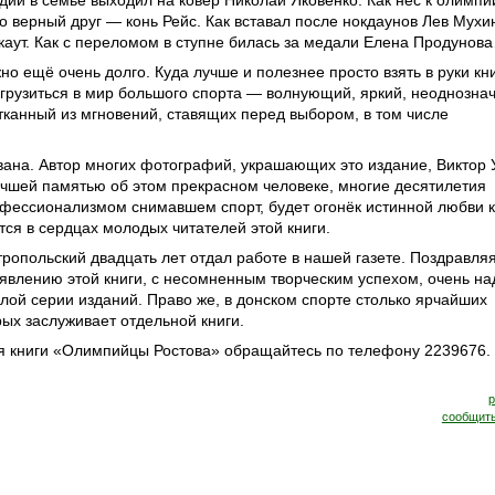
дии в семье выходил на ковёр Николай Яковенко. Как нёс к олимп
о верный друг — конь Рейс. Как вставал после нокдаунов Лев Мухи
окаут. Как с переломом в ступне билась за медали Елена Продунов
о ещё очень долго. Куда лучше и полезнее просто взять в руки кни
огрузиться в мир большого спорта — волнующий, яркий, неоднозна
тканный из мгновений, ставящих перед выбором, в том числе
ана. Автор многих фотографий, украшающих это издание, Виктор 
Лучшей памятью об этом прекрасном человеке, многие десятилетия
фессионализмом снимавшем спорт, будет огонёк истинной любви к 
тся в сердцах молодых читателей этой книги.
ропольский двадцать лет отдал работе в нашей газете. Поздравляя
оявлению этой книги, с несомненным творческим успехом, очень на
лой серии изданий. Право же, в донском спорте столько ярчайших
рых заслуживает отдельной книги.
 книги «Олимпийцы Ростова» обращайтесь по телефону 223­96­76.
р
сообщить