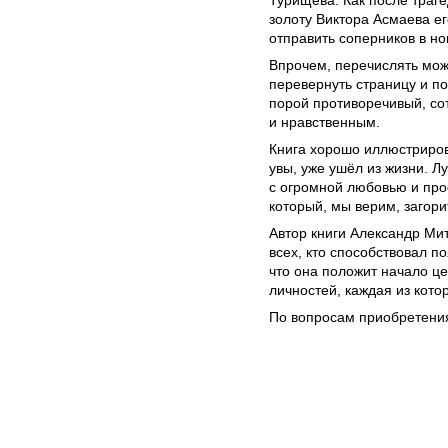
Турищева. Как после траге
золоту Виктора Асмаева ег
отправить соперников в н
Впрочем, перечислять можн
перевернуть страницу и п
порой противоречивый, со
и нравственным.
Книга хорошо иллюстриров
увы, уже ушёл из жизни. 
с огромной любовью и про
который, мы верим, загори
Автор книги Александр Мит
всех, кто способствовал п
что она положит начало це
личностей, каждая из кото
По вопросам приобретения