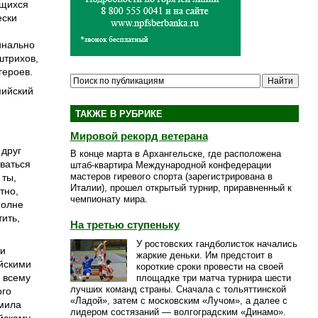
ющихся
ески
инально
штрихов,
героев.
пийский
ТАКЖЕ В РУБРИКЕ
Мировой рекорд ветерана
 друг
В конце марта в Архангельске, где расположена
иваться
штаб-квартира Международной конфедерации
мастеров гиревого спорта (зарегистрирована в
 ты,
Италии), прошел открытый турнир, приравненный к
тно,
чемпионату мира.
полне
тить,
На третью ступеньку
У ростовских гандболисток начались
ти
жаркие деньки. Им предстоит в
ийскими
короткие сроки провести на своей
н всему
площадке три матча турнира шести
лучших команд страны. Сначала с тольяттинской
ого
«Ладой», затем с московским «Лучом», а далее с
дмила
лидером состязаний — волгоградским «Динамо».