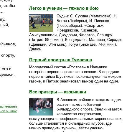
ийскому
н, чтобы
Легко в учении — тяжело в бою
а…
Судьи: С. Сухина (Малаховка), Н.
гу,
Богач (Люберцы), И. Писанко
чный,
(Новосибирск). «Спартак»:
Фредриксон, Кисенков,
Амисулашвили, Джудович, Филатов, Леандру
(Патрик, 88-я мин.), Концедалов, Маляров, Сирадзе
Ульянов,
(Щаницин, 84-я мин.), Гогуа (Бикмаев, 74-я мин.),
Дядюн.
спорту,
Первый проигрыш Тумасяна
Молодежный состав «Ростова» в Нальчике
 его и
потерпел первое поражение в сезоне. В середине
деемся,
первого тайма Шустиков поскользнулся на мокром
газоне, и Патрик реализовал выход один на один.
Все призеры — азовчанки
В Азовском районе с каждым годом
растет число любителей
аспечатать
бильярдного спорта. Увеличивается
 об ошибке
количество спортсменов,
выступающих в профессиональных соревнованиях,
больше становится и бильярдных клубов, где
можно проводить турниры, вести учебно-