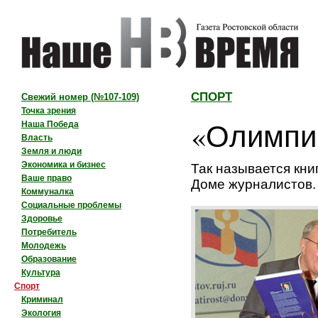
СПОРТ
Свежий номер
(№107-109)
Точка зрения
«Олимпи
Наша Победа
Власть
Земля и люди
Экономика и бизнес
Так называется кни
Ваше право
Доме журналистов.
Коммуналка
Социальные проблемы
Здоровье
Потребитель
Молодежь
Образование
Культура
Спорт
Криминал
Экология