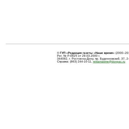
©
ГУП «Редакция газеты «Наше время»
(2000–20
Рег. № Р-0825 от 29.03.2000 г.
344082, г. Ростов-на-Дону, пр. Буденновский, 37, 2
Справка: (863) 244-10-11,
reklamatime@donpac.ru