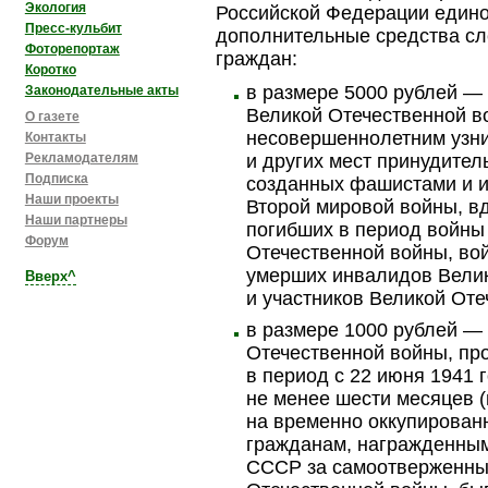
Экология
Российской Федерации един
Пресс-кульбит
дополнительные средства с
Фоторепортаж
граждан:
Коротко
в размере 5000 рублей —
Законодательные акты
Великой Отечественной 
О газете
несовершеннолетним узни
Контакты
Рекламодателям
и других мест принудител
Подписка
созданных фашистами и и
Наши проекты
Второй мировой войны, в
Наши партнеры
погибших в период войны
Форум
Отечественной войны, во
умерших инвалидов Вели
Вверх^
и участников Великой Оте
в размере 1000 рублей —
Отечественной войны, пр
в период с 22 июня 1941 г
не менее шести месяцев 
на временно оккупирован
гражданам, награжденны
СССР за самоотверженный