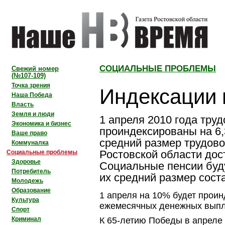
СОЦИАЛЬНЫЕ ПРОБЛЕМЫ
Свежий номер
(№107-109)
Индексации 
Точка зрения
Наша Победа
Власть
Земля и люди
1 апреля 2010 года тру
Экономика и бизнес
проиндексированы на 6,
Ваше право
средний размер трудово
Коммуналка
Ростовской области дост
Социальные проблемы
Здоровье
Социальные пенсии буду
Потребитель
их средний размер соста
Молодежь
Образование
1 апреля на 10% будет проин
Культура
ежемесячных денежных выпл
Спорт
Криминал
К
65-летию
Победы в апреле 