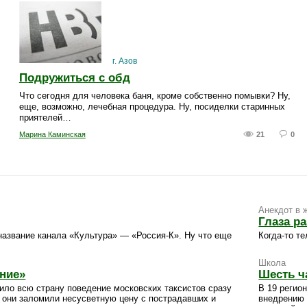
г. Азов
Подружиться с обд
Что сегодня для человека баня, кроме собственно помывки? Ну,
еще, возможно, лечебная процедура. Ну, посиделки старинных
приятелей…
Марина Каминская
21
0
Анекдот в 
Глаза ра
название канала «Культура» — «Россия-К». Ну что еще
Когда-то т
Школа
ние»
Шесть ч
тило всю страну поведение московских таксистов сразу
В 19 регио
а они заломили несусветную цену с пострадавших и
внедрению 