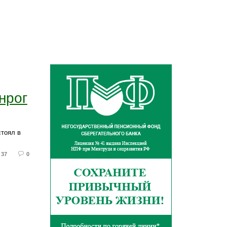
нрог
стоял в
37
0