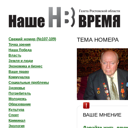
ТЕМА НОМЕРА
Свежий номер (№107-109)
Точка зрения
Наша Победа
Власть
Земля и люди
Экономика и бизнес
Ваше право
Коммуналка
Социальные проблемы
Здоровье
Потребитель
Молодежь
Образование
Культура
ВАШЕ МНЕНИЕ
Спорт
Криминал
Экология
Давайте жить дру