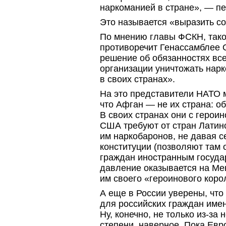
наркоманией в стране», — пе
Это называется «выразить с
По мнению главы ФСКН, тако
противоречит Генассамблее 
решение об обязанностях все
организации уничтожать нар
в своих странах».
На это представители НАТО м
что Афган — не их страна: о
В своих странах они с героин
США требуют от стран Латин
им наркобаронов, не давая се
конституции (позволяют там 
граждан иностранным госуда
давление оказывается на Мек
им своего «героинового коро
А еще в России уверены, что
для российских граждан име
Ну, конечно, не только
из-за
н
степени, наверное. Пока Евр