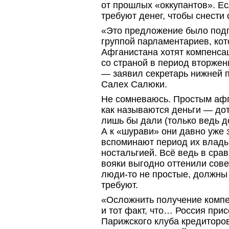
от прошлых «оккупантов». Ес
требуют денег, чтобы снести
«Это предложение было под
группой парламентариев, кот
Афганистана хотят компенсац
со страной в период вторжен
— заявил секретарь нижней
Салех Салюки.
Не сомневаюсь. Простым афг
как называются деньги — до
лишь бы дали (только ведь до
А к «шурави» они давно уже 
вспоминают период их влады
ностальгией. Всё ведь в сра
вояки выгодно оттенили сове
люди-то
не простые, должны 
требуют.
«Осложнить получение комп
и тот факт, что… Россия при
Парижского клуба кредиторо