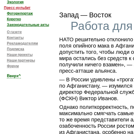
Экология
Пресс-кульбит
Запад — Восток
Фоторепортаж
Коротко
Работа для
Законодательные акты
О газете
Контакты
НАТО решительно отклонило 
Рекламодателям
поля опийного мака в Афган
Подписка
допустить того, чтобы люди 
Наши проекты
мира остались без средств к
Наши партнеры
получили ничего взамен», —
Форум
пресс-атташе
альянса.
Вверх^
— В России удивлены «трога
по Афганистану, — изумился 
директор Федеральной служ
(ФСКН) Виктор Иванов.
Однако политкорректность, п
максимально смягчать самые
то же время представители 
озабоченность России ростом
из Афганистана, особенно н