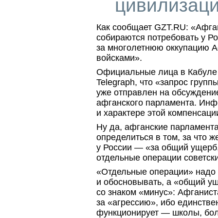
цивилизац
Как сообщает GZT.RU: «Афга
собираются потребовать у Р
за многолетнюю оккупацию А
войсками».
Официальные лица в Кабуле 
Telegraph, что «запрос груп
уже отправлен на обсуждени
афганского парламента. Инф
и характере этой компенсации
Ну да, афганские парламент
определиться в том, за что ж
у России — «за общий ущерб,
отдельные операции советски
«Отдельные операции» надо 
и обосновывать, а «общий ущ
со знаком «минус»: Афганис
за «агрессию», ибо единстве
функционирует — школы, бол