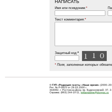
НАПИСАТЬ
Имя или псевдоним:
*
Па
Текст комментария:
*
Защитный код:
*
*
Поля, заполнение которых обязат
©
ГУП «Редакция газеты «Наше время»
(2000–20
Рег. № Р-0825 от 29.03.2000 г.
344082, г. Ростов-на-Дону, пр. Буденновский, 37, 2
Справка: (863) 244-10-11,
reklamatime@donpac.ru